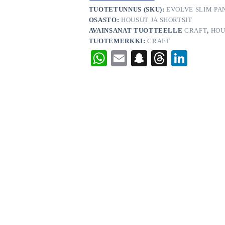
TUOTETUNNUS (SKU):
EVOLVE SLIM PA
OSASTO:
HOUSUT JA SHORTSIT
AVAINSANAT TUOTTEELLE
CRAFT
,
HOU
TUOTEMERKKI:
CRAFT
W
E
S
T
Li
ha
m
na
hr
nk
ts
ail
pc
ea
ed
A
ha
ds
In
pp
t