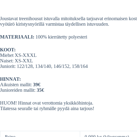
Joustavat treenihousut istuvalla mitoituksella tarjoavat erinomaisen kos
vyötärö kiristysnyörillä varmistaa täydellisen istuvuuden.
MATERIAALI:
100% kierrätetty polyesteri
KOOT:
Miehet XS‐XXXL
Naiset: XS‐XXL
Juniorit: 122/128, 134/140, 146/152, 158/164
HINNAT:
Aikuisten mallit:
39€
Junioreiden mallit:
35€
HUOM! Hinnat ovat verottomia yksikköhintoja.
Tilatessa seuralle tai ryhmälle pyydä aina tarjous!
Paino
0,000 kg (kilogramma)