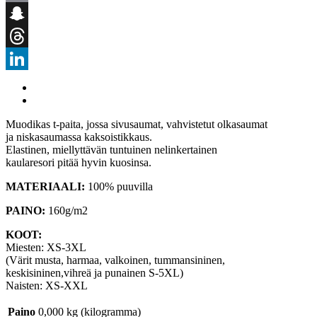
Email
Snapchat
Threads
LinkedIn
Muodikas t-paita, jossa sivusaumat, vahvistetut olkasaumat
ja niskasaumassa kaksoistikkaus.
Elastinen, miellyttävän tuntuinen nelinkertainen
kaularesori pitää hyvin kuosinsa.
MATERIAALI:
100% puuvilla
PAINO:
160g/m2
KOOT:
Miesten: XS-3XL
(Värit musta, harmaa, valkoinen, tummansininen,
keskisininen,vihreä ja punainen S-5XL)
Naisten: XS-XXL
Paino
0,000 kg (kilogramma)