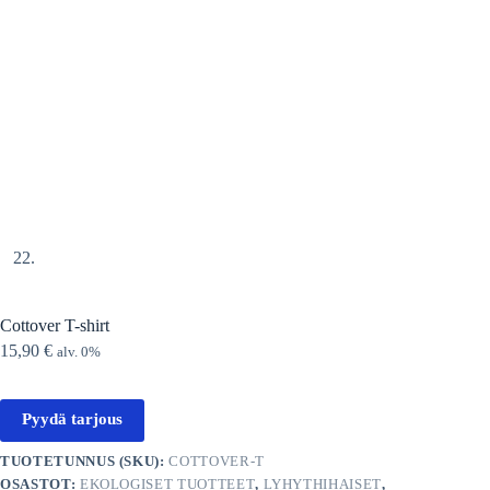
Cottover T-shirt
15,90
€
alv. 0%
Pyydä tarjous
TUOTETUNNUS (SKU):
COTTOVER-T
OSASTOT:
EKOLOGISET TUOTTEET
,
LYHYTHIHAISET
,