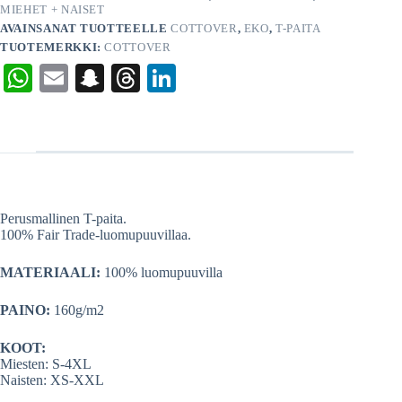
MIEHET + NAISET
AVAINSANAT TUOTTEELLE
COTTOVER
,
EKO
,
T-PAITA
TUOTEMERKKI:
COTTOVER
W
E
S
T
Li
ha
m
na
hr
nk
ts
ail
pc
ea
ed
A
ha
ds
In
pp
t
Perusmallinen T-paita.
100% Fair Trade-luomupuuvillaa.
MATERIAALI:
100% luomupuuvilla
PAINO:
160g/m2
KOOT:
Miesten: S-4XL
Naisten: XS-XXL