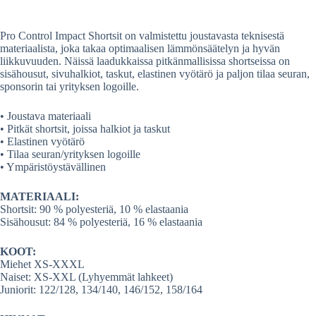
pp
t
Pro Control Impact Shortsit on valmistettu joustavasta teknisestä
materiaalista, joka takaa optimaalisen lämmönsäätelyn ja hyvän
liikkuvuuden. Näissä laadukkaissa pitkänmallisissa shortseissa on
sisähousut, sivuhalkiot, taskut, elastinen vyötärö ja paljon tilaa seuran,
sponsorin tai yrityksen logoille.
• Joustava materiaali
• Pitkät shortsit, joissa halkiot ja taskut
• Elastinen vyötärö
• Tilaa seuran/yrityksen logoille
• Ympäristöystävällinen
MATERIAALI:
Shortsit: 90 % polyesteriä, 10 % elastaania
Sisähousut: 84 % polyesteriä, 16 % elastaania
KOOT:
Miehet XS‐XXXL
Naiset: XS‐XXL (Lyhyemmät lahkeet)
Juniorit: 122/128, 134/140, 146/152, 158/164