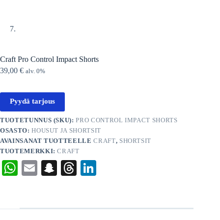
Craft Pro Control Impact Shorts
39,00
€
alv. 0%
Pyydä tarjous
TUOTETUNNUS (SKU):
PRO CONTROL IMPACT SHORTS
OSASTO:
HOUSUT JA SHORTSIT
AVAINSANAT TUOTTEELLE
CRAFT
,
SHORTSIT
TUOTEMERKKI:
CRAFT
W
E
S
T
Li
ha
m
na
hr
nk
ts
ail
pc
ea
ed
A
ha
ds
In