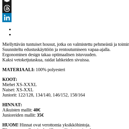
Snapchat
Threads
LinkedIn
Miellyttävän tuntuiset housut, jotka on valmistettu pehmeästä ja toimin
Suunniteltu edustuskäyttöön ja rentoutumiseen vapaa-ajalla.
Ergonominen design takaa optimaalisen istuvuuden.
Kaksi vetoketjutaskua, raidat lahkeiden sivuissa.
MATERIAALI:
100% polyesteri
KOOT:
Miehet XS‐XXXL
Naiset: XS‐XXL
Juniorit: 122/128, 134/140, 146/152, 158/164
HINNAT:
Aikuisten mallit:
40€
Junioreiden mallit:
35€
HUOM!
Hinnat ovat verottomia yksikköhintoja.