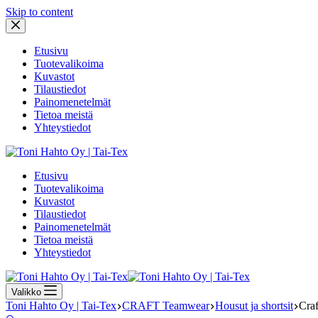
Skip to content
Etusivu
Tuotevalikoima
Kuvastot
Tilaustiedot
Painomenetelmät
Tietoa meistä
Yhteystiedot
Etusivu
Tuotevalikoima
Kuvastot
Tilaustiedot
Painomenetelmät
Tietoa meistä
Yhteystiedot
Valikko
Toni Hahto Oy | Tai-Tex
CRAFT Teamwear
Housut ja shortsit
Craf