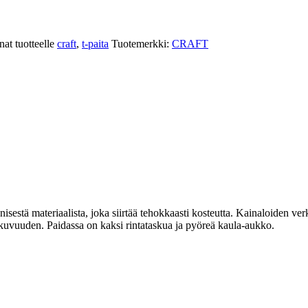
at tuotteelle
craft
,
t-paita
Tuotemerkki:
CRAFT
nisestä materiaalista, joka siirtää tehokkaasti kosteutta. Kainaloiden v
kuvuuden. Paidassa on kaksi rintataskua ja pyöreä kaula-aukko.