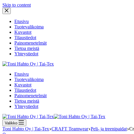
Skip to content
Etusivu
Tuotevalikoima
Kuvastot
Tilaustiedot
Painomenetelmät
Tietoa meistä
Yhteystiedot
Etusivu
Tuotevalikoima
Kuvastot
Tilaustiedot
Painomenetelmät
Tietoa meistä
Yhteystiedot
Valikko
Toni Hahto Oy | Tai-Tex
CRAFT Teamwear
Peli- ja treenipaidat
Cr