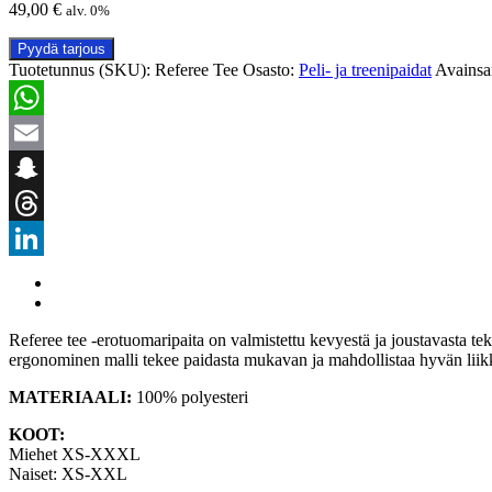
49,00
€
alv. 0%
Pyydä tarjous
Tuotetunnus (SKU):
Referee Tee
Osasto:
Peli- ja treenipaidat
Avainsan
WhatsApp
Email
Snapchat
Threads
LinkedIn
Referee tee -erotuomaripaita on valmistettu kevyestä ja joustavasta tek
ergonominen malli tekee paidasta mukavan ja mahdollistaa hyvän liik
MATERIAALI:
100% polyesteri
KOOT:
Miehet XS‐XXXL
Naiset: XS‐XXL