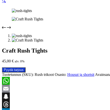
🔍
Craft Rush Tights
45,00
€
alv. 0%
Pyydä tarjous
Tuotetunnus (SKU):
Rush trikoot
Osasto:
Housut ja shortsit
Avainsana
WhatsApp
Email
Snapchat