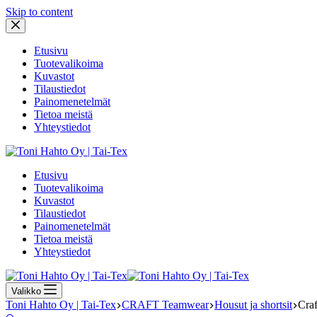
Skip to content
Etusivu
Tuotevalikoima
Kuvastot
Tilaustiedot
Painomenetelmät
Tietoa meistä
Yhteystiedot
Etusivu
Tuotevalikoima
Kuvastot
Tilaustiedot
Painomenetelmät
Tietoa meistä
Yhteystiedot
Valikko
Toni Hahto Oy | Tai-Tex
CRAFT Teamwear
Housut ja shortsit
Craf