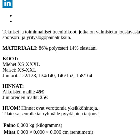
Threads
LinkedIn
Tekniset ja toiminnalliset treenitrikoot, jotka on valmistettu joustav
sponsori- ja yrityslogopainatuksiin.
MATERIAALI:
86% polyesteri 14% elastaani
KOOT:
Miehet XS‐XXXL
Naiset: XS‐XXL
Juniorit: 122/128, 134/140, 146/152, 158/164
HINNAT:
Aikuisten mallit:
45€
Junioreiden mallit:
35€
HUOM!
Hinnat ovat verottomia yksikköhintoja.
Tilatessa seuralle tai ryhmälle pyydä aina tarjous!
Paino
0,000 kg (kilogramma)
Mitat
0,000 × 0,000 × 0,000 cm (senttimetri)