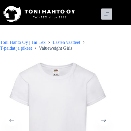
Skip
to
content
Toni Hahto Oy | Tai-Tex
Lasten vaatteet
T-paidat ja pikeet
Valueweight Girls