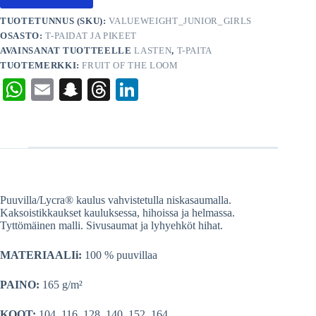
TUOTETUNNUS (SKU):
VALUEWEIGHT_JUNIOR_GIRLS
OSASTO:
T-PAIDAT JA PIKEET
AVAINSANAT TUOTTEELLE
LASTEN
,
T-PAITA
TUOTEMERKKI:
FRUIT OF THE LOOM
W
E
S
T
Li
ha
m
na
hr
nk
ts
ail
pc
ea
ed
A
ha
ds
In
pp
t
Puuvilla/Lycra® kaulus vahvistetulla niskasaumalla.
Kaksoistikkaukset kauluksessa, hihoissa ja helmassa.
Tyttömäinen malli. Sivusaumat ja lyhyehköt hihat.
MATERIAALIi:
100 % puuvillaa
PAINO:
165 g/m²
KOOT:
104, 116, 128, 140, 152, 164