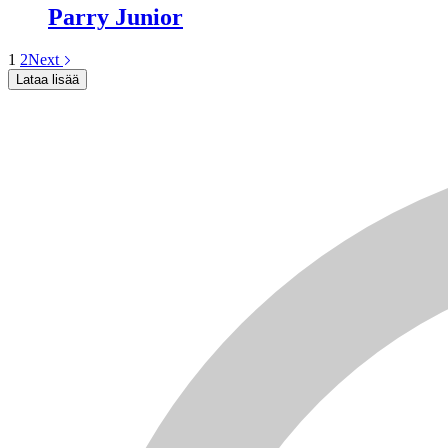
Parry Junior
1
2
Next
Lataa lisää