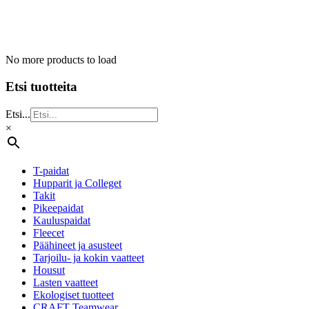
No more products to load
Etsi tuotteita
Etsi...
×
T-paidat
Hupparit ja Colleget
Takit
Pikeepaidat
Kauluspaidat
Fleecet
Päähineet ja asusteet
Tarjoilu- ja kokin vaatteet
Housut
Lasten vaatteet
Ekologiset tuotteet
CRAFT Teamwear