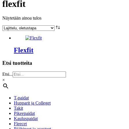
flexfit
Näytetään ainoa tulos
Flexfit
Etsi tuotteita
Etsi...
×
T-paidat
Hupparit ja Colleget
Takit
Pikeepaidat
Kauluspaidat
Fleecet
Päähineet ja asusteet