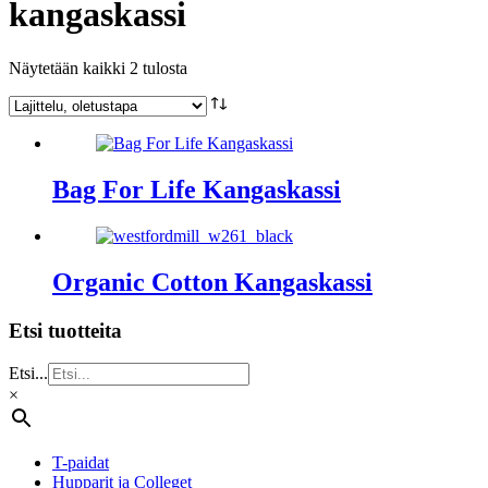
kangaskassi
Näytetään kaikki 2 tulosta
Bag For Life Kangaskassi
Organic Cotton Kangaskassi
Etsi tuotteita
Etsi...
×
T-paidat
Hupparit ja Colleget