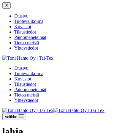
Skip
to
content
Etusivu
Tuotevalikoima
Kuvastot
Tilaustiedot
Painomenetelmät
Tietoa meistä
Yhteystiedot
Etusivu
Tuotevalikoima
Kuvastot
Tilaustiedot
Painomenetelmät
Tietoa meistä
Yhteystiedot
Valikko
lahja