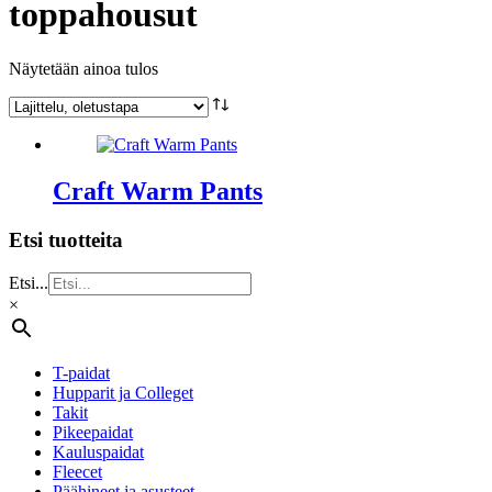
toppahousut
Näytetään ainoa tulos
Craft Warm Pants
Etsi tuotteita
Etsi...
×
T-paidat
Hupparit ja Colleget
Takit
Pikeepaidat
Kauluspaidat
Fleecet
Päähineet ja asusteet