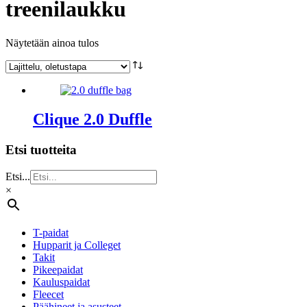
treenilaukku
Näytetään ainoa tulos
Clique 2.0 Duffle
Etsi tuotteita
Etsi...
×
T-paidat
Hupparit ja Colleget
Takit
Pikeepaidat
Kauluspaidat
Fleecet
Päähineet ja asusteet