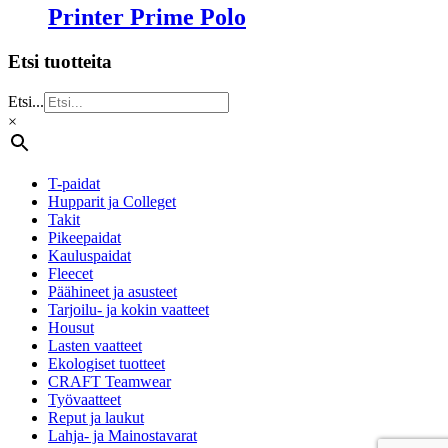
Printer Prime Polo
Etsi tuotteita
Etsi...
×
T-paidat
Hupparit ja Colleget
Takit
Pikeepaidat
Kauluspaidat
Fleecet
Päähineet ja asusteet
Tarjoilu- ja kokin vaatteet
Housut
Lasten vaatteet
Ekologiset tuotteet
CRAFT Teamwear
Työvaatteet
Reput ja laukut
Lahja- ja Mainostavarat